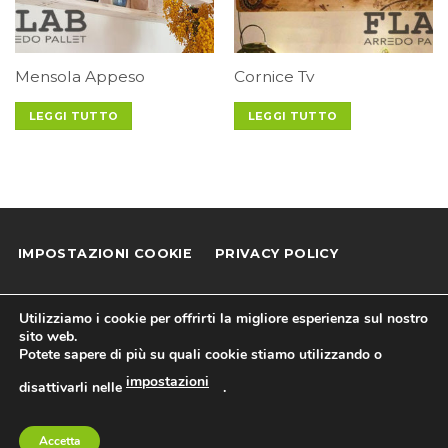
Mensola Appeso
Cornice Tv
LEGGI TUTTO
LEGGI TUTTO
IMPOSTAZIONI COOKIE
PRIVACY POLICY
COOKIE POLICY
NEWSLETTER
AIUTI DI STATO
Utilizziamo i cookie per offrirti la migliore esperienza sul nostro
sito web.
Mondo Pallets di Boboc Ionut
Potete sapere di più su quali cookie stiamo utilizzando o
C.F. e P.I.: 03644880167• R.E.A. BS 514044 • PEC:
impostazioni
disattivarli nelle
.
mondopallets@pec.it • Codice SDI: M5UXCR1
Sito web realizzato e gestito da Teamecommerce srl
Hai bisogno di informazioni?
a socio unico
Accetta