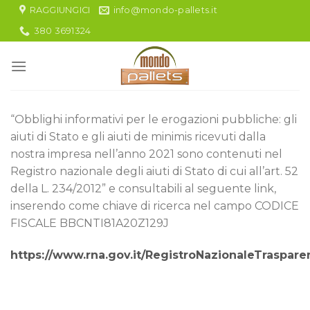
Skip
RAGGIUNGICI
info@mondo-pallets.it
to
380 3691324
content
“Obblighi informativi per le erogazioni pubbliche: gli
aiuti di Stato e gli aiuti de minimis ricevuti dalla
nostra impresa nell’anno 2021 sono contenuti nel
Registro nazionale degli aiuti di Stato di cui all’art. 52
della L. 234/2012” e consultabili al seguente link,
inserendo come chiave di ricerca nel campo CODICE
FISCALE BBCNTI81A20Z129J
https://www.rna.gov.it/RegistroNazionaleTraspar