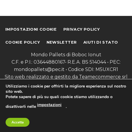
IMPOSTAZIONI COOKIE
PRIVACY POLICY
COOKIE POLICY
NEWSLETTER
AIUTI DI STATO
Mondo Pallets di Boboc Ionut
C.F. e P.I.: 03644880167• R.E.A. BS 514044 • PEC:
mondopallets@pec.it • Codice SDI: M5UXCR1
Sito web realizzato e gestito da Teamecommerce srl
a socio unico
Utilizziamo i cookie per offrirti la migliore esperienza sul nostro
sito web.
Potete sapere di più su quali cookie stiamo utilizzando o
impostazioni
disattivarli nelle
.
Hai bisogno di informazioni?
Accetta
Scrivici su WhatsApp