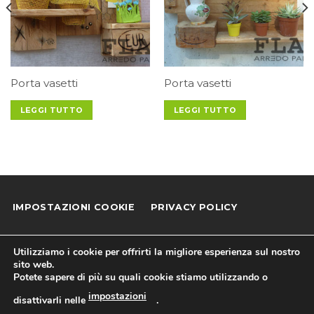
Porta vasetti
Porta vasetti
LEGGI TUTTO
LEGGI TUTTO
IMPOSTAZIONI COOKIE
PRIVACY POLICY
COOKIE POLICY
NEWSLETTER
AIUTI DI STATO
Utilizziamo i cookie per offrirti la migliore esperienza sul nostro
sito web.
Mondo Pallets di Boboc Ionut
Potete sapere di più su quali cookie stiamo utilizzando o
C.F. e P.I.: 03644880167• R.E.A. BS 514044 • PEC:
impostazioni
disattivarli nelle
.
mondopallets@pec.it • Codice SDI: M5UXCR1