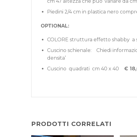
cm 47 altezza che puo’ variare da cm
Piedini 2/4 cm in plastica nero compr
OPTIONAL:
COLORE struttura effetto shabby a s
Cuscino schienale: Chiedi informazion
densita’
Cuscino quadrati cm 40 x 40
€ 18,
PRODOTTI CORRELATI