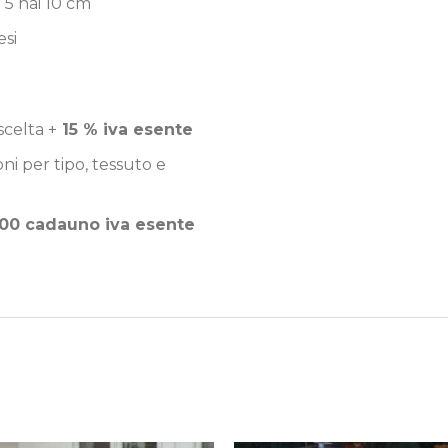
 5 hai 10 cm
esi
celta +
15 % iva esente
i per tipo, tessuto e
00 cadauno iva esente