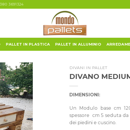
380 3691324
O
PALLET IN PLASTICA
PALLET IN ALLUMINIO
ARREDAME
DIVANI IN PALLET
DIVANO MEDIUM 
DIMENSIONI:
Un Modulo base cm 120
spessore cm 5 seduta da 
dei piedini e cuscino.