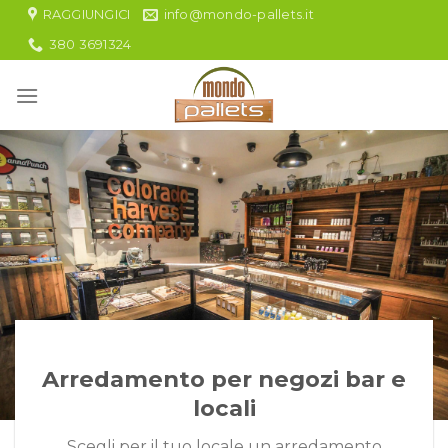
Skip
RAGGIUNGICI
info@mondo-pallets.it
to
380 3691324
content
Arredamento per negozi bar e
locali
Scegli per il tuo locale un arredamento